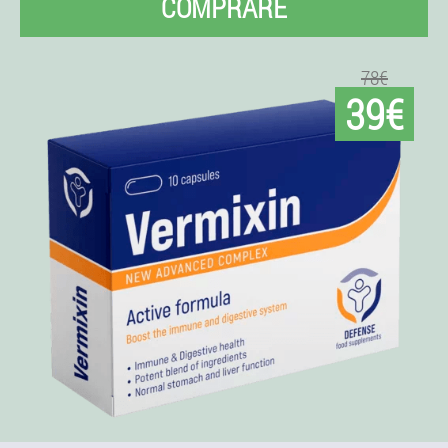
COMPRARE
78€
39€