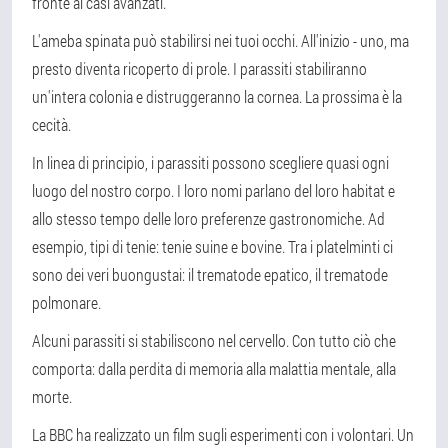
fronte ai casi avanzati.
L'ameba spinata può stabilirsi nei tuoi occhi. All'inizio - uno, ma
presto diventa ricoperto di prole. I parassiti stabiliranno
un'intera colonia e distruggeranno la cornea. La prossima è la
cecità.
In linea di principio, i parassiti possono scegliere quasi ogni
luogo del nostro corpo. I loro nomi parlano del loro habitat e
allo stesso tempo delle loro preferenze gastronomiche. Ad
esempio, tipi di tenie: tenie suine e bovine. Tra i platelminti ci
sono dei veri buongustai: il trematode epatico, il trematode
polmonare.
Alcuni parassiti si stabiliscono nel cervello. Con tutto ciò che
comporta: dalla perdita di memoria alla malattia mentale, alla
morte.
La BBC ha realizzato un film sugli esperimenti con i volontari. Un