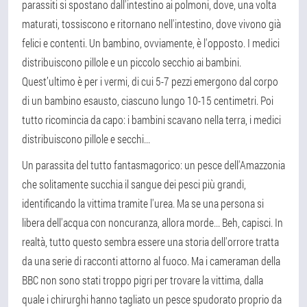
parassiti si spostano dall'intestino ai polmoni, dove, una volta
maturati, tossiscono e ritornano nell'intestino, dove vivono già
felici e contenti. Un bambino, ovviamente, è l'opposto. I medici
distribuiscono pillole e un piccolo secchio ai bambini.
Quest’ultimo è per i vermi, di cui 5-7 pezzi emergono dal corpo
di un bambino esausto, ciascuno lungo 10-15 centimetri. Poi
tutto ricomincia da capo: i bambini scavano nella terra, i medici
distribuiscono pillole e secchi...
Un parassita del tutto fantasmagorico: un pesce dell'Amazzonia
che solitamente succhia il sangue dei pesci più grandi,
identificando la vittima tramite l'urea. Ma se una persona si
libera dell'acqua con noncuranza, allora morde... Beh, capisci. In
realtà, tutto questo sembra essere una storia dell'orrore tratta
da una serie di racconti attorno al fuoco. Ma i cameraman della
BBC non sono stati troppo pigri per trovare la vittima, dalla
quale i chirurghi hanno tagliato un pesce spudorato proprio da